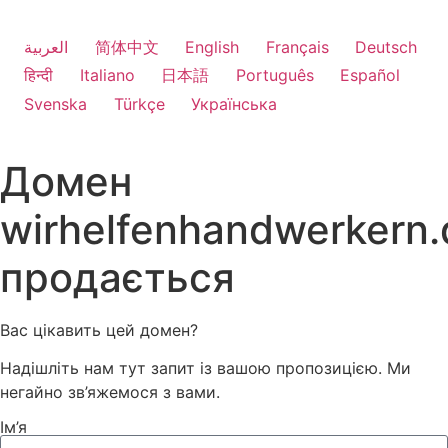
العربية
简体中文
English
Français
Deutsch
हिन्दी
Italiano
日本語
Português
Español
Svenska
Türkçe
Українська
Домен
wirhelfenhandwerkern.
продається
Вас цікавить цей домен?
Надішліть нам тут запит із вашою пропозицією. Ми
негайно зв’яжемося з вами.
Ім’я