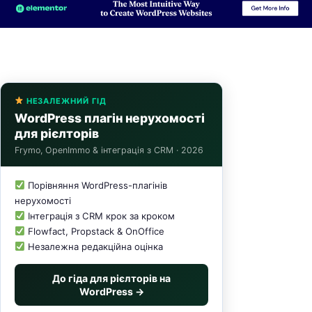
НЕЗАЛЕЖНИЙ ГІД
WordPress плагін нерухомості
для рієлторів
Frymo, OpenImmo & інтеграція з CRM · 2026
Порівняння WordPress-плагінів
нерухомості
Інтеграція з CRM крок за кроком
Flowfact, Propstack & OnOffice
Незалежна редакційна оцінка
До гіда для рієлторів на
WordPress →