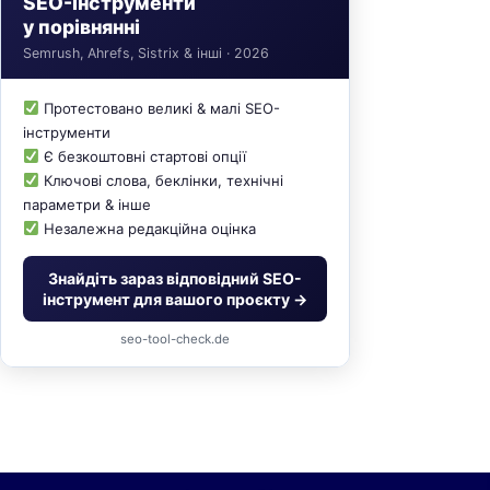
SEO-інструменти
у порівнянні
Semrush, Ahrefs, Sistrix & інші · 2026
Протестовано великі & малі SEO-
інструменти
Є безкоштовні стартові опції
Ключові слова, беклінки, технічні
параметри & інше
Незалежна редакційна оцінка
Знайдіть зараз відповідний SEO-
інструмент для вашого проєкту →
seo-tool-check.de