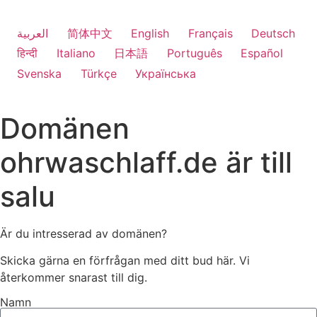
العربية
简体中文
English
Français
Deutsch
हिन्दी
Italiano
日本語
Português
Español
Svenska
Türkçe
Українська
Domänen
ohrwaschlaff.de är till
salu
Är du intresserad av domänen?
Skicka gärna en förfrågan med ditt bud här. Vi
återkommer snarast till dig.
Namn