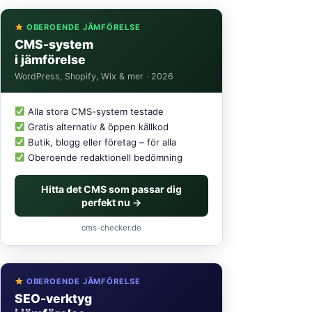
OBEROENDE JÄMFÖRELSE
CMS-system
i jämförelse
WordPress, Shopify, Wix & mer · 2026
Alla stora CMS-system testade
Gratis alternativ & öppen källkod
Butik, blogg eller företag – för alla
Oberoende redaktionell bedömning
Hitta det CMS som passar dig
perfekt nu →
cms-checker.de
OBEROENDE JÄMFÖRELSE
SEO-verktyg