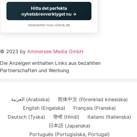
Hitta det perfekta
nyhetsbrevverktyget nu →
newsletter-tool-check.de
© 2023 by
Ammersee Media GmbH
Die Anzeigen enthalten Links aus bezahlten
Partnerschaften und Werbung
العربية
(
Arabiska
)
简体中文
(
Förenklad kinesiska
)
English
(
Engelska
)
Français
(
Franska
)
Deutsch
(
Tyska
)
हिन्दी
(
Hindi
)
Italiano
(
Italienska
)
日本語
(
Japanska
)
Português
(
Portugisiska, Portugal
)