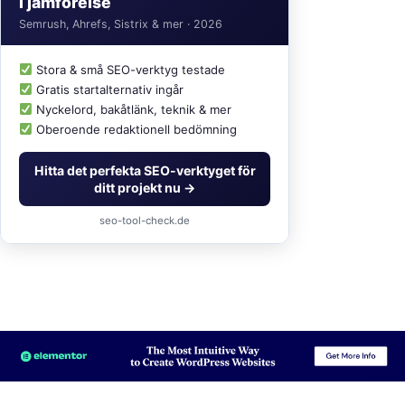
i jämförelse
Semrush, Ahrefs, Sistrix & mer · 2026
Stora & små SEO-verktyg testade
Gratis startalternativ ingår
Nyckelord, bakåtlänk, teknik & mer
Oberoende redaktionell bedömning
Hitta det perfekta SEO-verktyget för
ditt projekt nu →
seo-tool-check.de