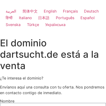
العربية
简体中文
English
Français
Deutsch
हिन्दी
Italiano
日本語
Português
Español
Svenska
Türkçe
Українська
El dominio
dartsucht.de está a la
venta
¿Te interesa el dominio?
Envíanos aquí una consulta con tu oferta. Nos pondremos
en contacto contigo de inmediato.
Nombre