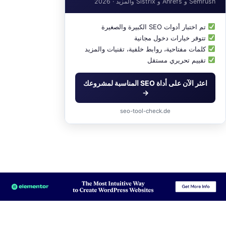
Semrush و Ahrefs و Sistrix والمزيد · 2026
تم اختبار أدوات SEO الكبيرة والصغيرة
تتوفر خيارات دخول مجانية
كلمات مفتاحية، روابط خلفية، تقنيات والمزيد
تقييم تحريري مستقل
اعثر الآن على أداة SEO المناسبة لمشروعك
→
seo-tool-check.de