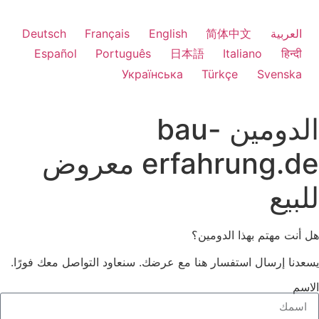
العربية
简体中文
English
Français
Deutsch
Español
Português
日本語
Italiano
हिन्दी
Українська
Türkçe
Svenska
الدومين bau-
erfahrung.de معروض
لبيع
 أنت مهتم بهذا الدومين؟
عدنا إرسال استفسار هنا مع عرضك. سنعاود التواصل معك فورًا.
اسم