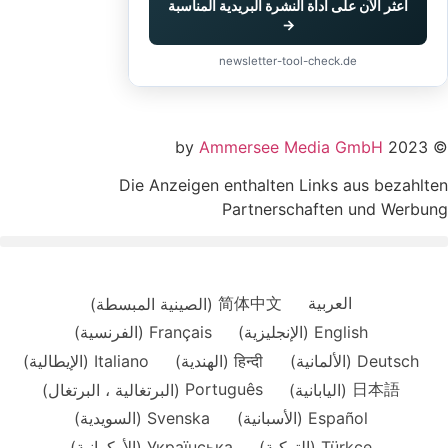
اعثر الآن على أداة النشرة البريدية المناسبة
→
newsletter-tool-check.de
Ammersee Media GmbH
© 20
Die Anzeigen enthalten Links aus bezahlt
Partnerschaften und Werbu
العربية
简体中文
(
الصينية المبسطة
)
English
(
الإنجليزية
)
Français
(
الفرنسية
)
Deutsch
(
الألمانية
)
हिन्दी
(
الهندية
)
Italiano
(
الإيطالية
)
日本語
(
اليابانية
)
Português
(
البرتغالية ، البرتغال
)
Español
(
الأسبانية
)
Svenska
(
السويدية
)
Türkçe
(
التركية
)
Українська
(
الأوكرانية
)