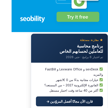
مقارنة مستقلة
برنامج محاسبة
للعاملين لحسابهم الخاص
تم اختبار 6 برامج · حتى 2026
sevDesk و Lexware Office و FastBill
والمزيد
خيارات مجانية بدءًا من 0 €/شهر
الفاتورة الإلكترونية 2027 – من المستعد؟
أكثر من 40 ساعة وقت اختبار مستقل
قارن الآن مجانًا أفضل المزوّدين →