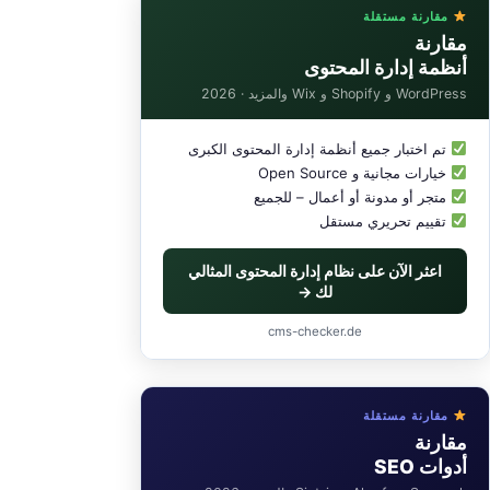
مقارنة مستقلة
مقارنة
أنظمة إدارة المحتوى
WordPress و Shopify و Wix والمزيد · 2026
تم اختبار جميع أنظمة إدارة المحتوى الكبرى
خيارات مجانية و Open Source
متجر أو مدونة أو أعمال – للجميع
تقييم تحريري مستقل
اعثر الآن على نظام إدارة المحتوى المثالي
لك →
cms-checker.de
مقارنة مستقلة
مقارنة
أدوات SEO