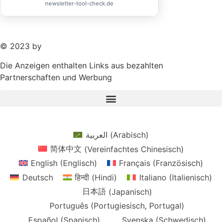
newsletter-tool-check.de
© 2023 by
Ammersee Media GmbH
Die Anzeigen enthalten Links aus bezahlten
Partnerschaften und Werbung
العربية
(
Arabisch
)
简体中文
(
Vereinfachtes Chinesisch
)
English
(
Englisch
)
Français
(
Französisch
)
Deutsch
हिन्दी
(
Hindi
)
Italiano
(
Italienisch
)
日本語
(
Japanisch
)
Português
(
Portugiesisch, Portugal
)
Español
(
Spanisch
)
Svenska
(
Schwedisch
)