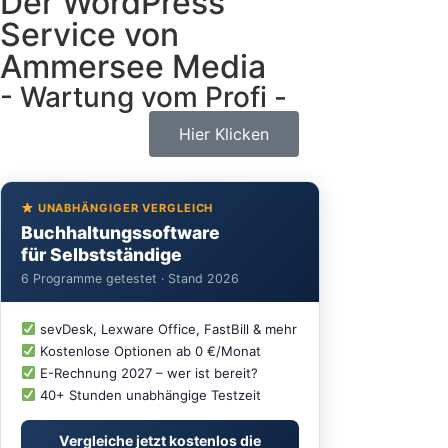
Der WordPress
Service von
Ammersee Media​
- Wartung vom Profi - ​
Hier Klicken
UNABHÄNGIGER VERGLEICH
Buchhaltungssoftware
für Selbstständige
6 Programme getestet · Stand 2026
sevDesk, Lexware Office, FastBill & mehr
Kostenlose Optionen ab 0 €/Monat
E-Rechnung 2027 – wer ist bereit?
40+ Stunden unabhängige Testzeit
Vergleiche jetzt kostenlos die